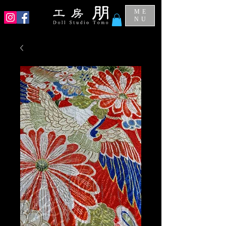
ME
NU