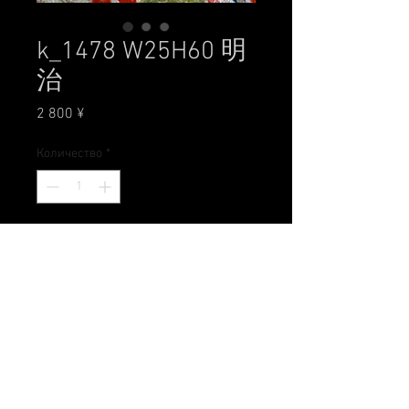
k_1478 W25H60 明
治
Цена
2 800 ¥
Количество
*
Добавить в корзину
All Rights Reserved by 工房 朋
〒631-0004 奈良県奈良市登美ヶ丘1-3-15
Tel.0742-49-6028 Mail
studio@doll-tomo.com